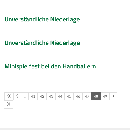
Unverständliche Niederlage
Unverständliche Niederlage
Minispielfest bei den Handballern
…
41
42
43
44
45
46
47
48
49