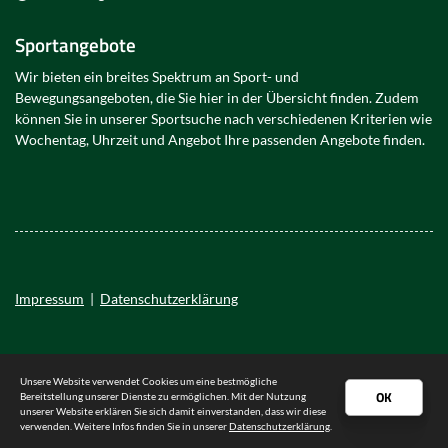
Sportangebote
Wir bieten ein breites Spektrum an Sport- und
Bewegungsangeboten, die Sie hier in der Übersicht finden. Zudem
können Sie in unserer Sportsuche nach verschiedenen Kriterien wie
Wochentag, Uhrzeit und Angebot Ihre passenden Angebote finden.
Impressum
|
Datenschutzerklärung
Unsere Website verwendet Cookies um eine bestmögliche
OK
Bereitstellung unserer Dienste zu ermöglichen. Mit der Nutzung
unserer Website erklären Sie sich damit einverstanden, dass wir diese
verwenden. Weitere Infos finden Sie in unserer
Datenschutzerklärung
.
© 2026 - TSV Uetersen von 1898 e.V.