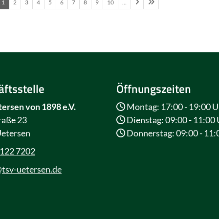
1
2
3
4
5
6
7
8
9
10
…
ftsstelle
Öffnungszeiten
ersen von 1898 e.V.
Montag: 17:00 - 19:00 U
raße 23
Dienstag: 09:00 - 11:00
etersen
Donnerstag: 09:00 - 11:
4122 7202
tsv-uetersen.de