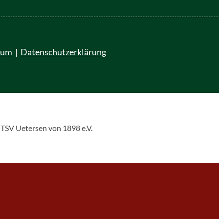
sum
|
Datenschutzerklärung
 TSV Uetersen von 1898 e.V.