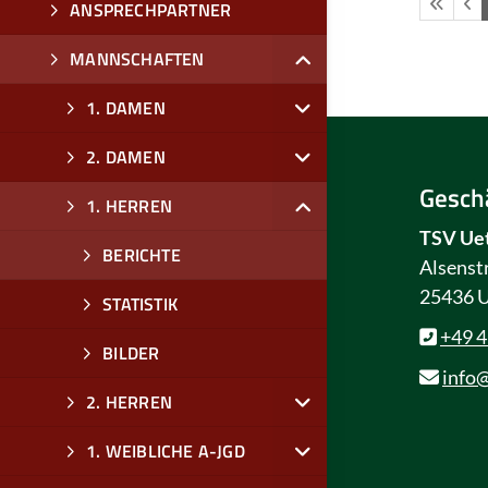
ANSPRECHPARTNER
MANNSCHAFTEN
1. DAMEN
2. DAMEN
Geschä
1. HERREN
TSV Uet
BERICHTE
Alsenst
25436 U
STATISTIK
+49 
BILDER
info@
2. HERREN
1. WEIBLICHE A-JGD