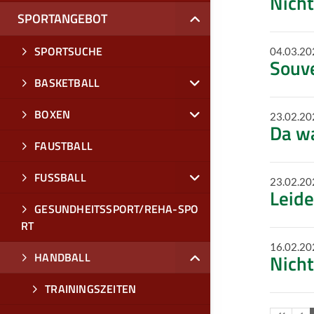
Nicht
SPORTANGEBOT
SPORTSUCHE
04.03.20
Souv
BASKETBALL
BOXEN
23.02.20
Da w
FAUSTBALL
FUSSBALL
23.02.20
Leide
GESUNDHEITSSPORT/REHA-SPO
RT
16.02.20
HANDBALL
Nich
TRAININGSZEITEN