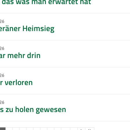
 das was man erwartet hat
26
eräner Heimsieg
26
ar mehr drin
26
r verloren
26
ts zu holen gewesen