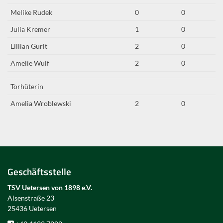
Melike Rudek
0
0
Julia Kremer
1
0
Lillian Gurlt
2
0
Amelie Wulf
2
0
Torhüterin
Amelia Wroblewski
2
0
Geschäftsstelle
TSV Uetersen von 1898 e.V.
Alsenstraße 23
25436 Uetersen