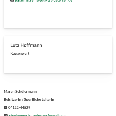
jonathan.remstedt@tsv-uetersen.de
Lutz Hoffmann
Kassenwart
Maren Schölermann
Beisitzerin / Sportliche Leiterin
04122-44529
schwimmen.tsv.uetersen@gmail.com