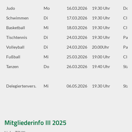
Judo
Mo
16.03.2026
19.30 Uhr
Doj
Schwimmen
Di
17.03.2026
19.30 Uhr
Clu
Basketball
Mi
18.03.2026
19.30 Uhr
Clu
Tischtennis
Di
24.03.2026
19.30 Uhr
Park
Volleyball
Di
24.03.2026
20.00Uhr
Park
Fußball
Mi
25.03.2026
19.00 Uhr
Clu
Tanzen
Do
26.03.2026
19.40 Uhr
Stad
Delegiertenvers.
Mi
06.05.2026
19.30 Uhr
Stad
Mitgliederinfo III 2025