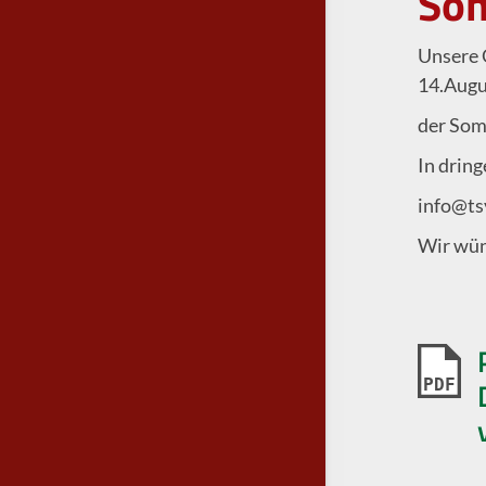
So
Unsere G
14.Augu
der Som
In dring
info@ts
Wir wün
PDF