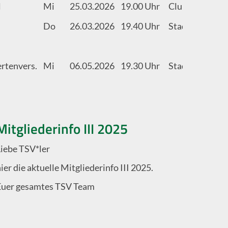
l
Mi
25.03.2026
19.00 Uhr
Clubheim
Ei
Do
26.03.2026
19.40 Uhr
Stadthalle
Ei
rtenvers.
Mi
06.05.2026
19.30 Uhr
Stadthalle
Mitgliederinfo III 2025
Liebe TSV*ler
ier die aktuelle Mitgliederinfo III 2025.
Euer gesamtes TSV Team