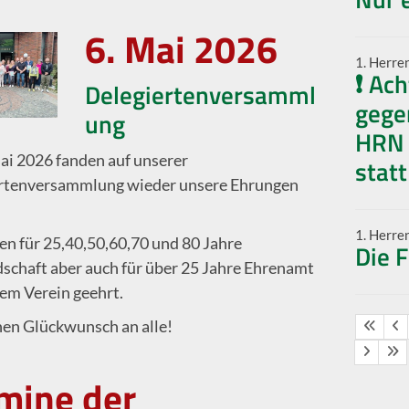
6. Mai 2026
1. Herre
❗ Ach
Delegiertenversamml
gege
ung
HRN 
ai 2026 fanden auf unserer
statt
rtenversammlung wieder unsere Ehrungen
1. Herre
en für 25,40,50,60,70 und 80 Jahre
Die 
dschaft aber auch für über 25 Jahre Ehrenamt
rem Verein geehrt.
hen Glückwunsch an alle!
mine der