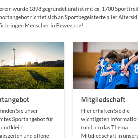
erein wurde 1898 gegründet und ist mit ca. 1700 Sporttrei
ortangebot richtet sich an Sportbegeisterte aller Altersk
ir bringen Menschen in Bewegung!
rtangebot
Mitgliedschaft
 finden Sie unser
Hier erhalten Sie die
mtes Sportangebot für
wichtigsten Informatio
 und klein,
rund um das Thema
nigszeiten und offene
Mitgliedschaft in unse