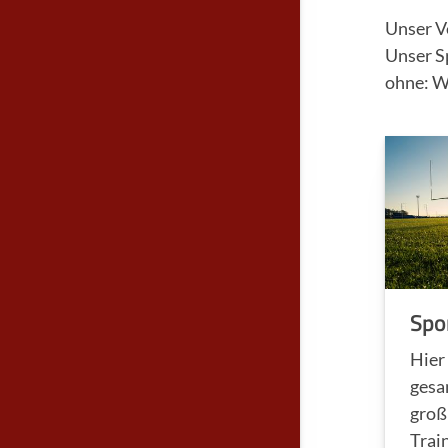
Unser V
Unser Sp
ohne: W
Spo
Hier
gesa
groß
Trai