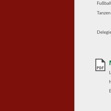
Fußbal
Tanzen
Delegie
PDF
h