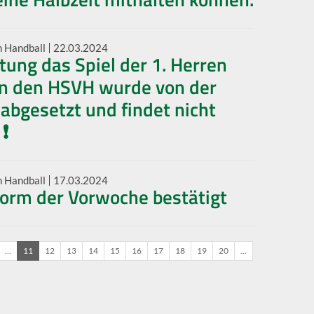
n Handball
22.03.2024
tung das Spiel der 1. Herren
n den HSVH wurde von der
abgesetzt und findet nicht
 ❗
n Handball
17.03.2024
Form der Vorwoche bestätigt
…
11
12
13
14
15
16
17
18
19
20
…