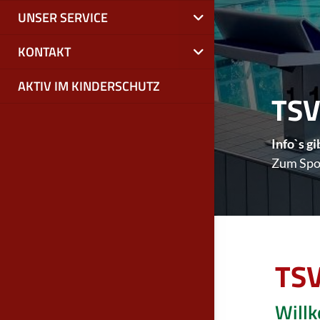
UNSER SERVICE
KONTAKT
AKTIV IM KINDERSCHUTZ
TSV
Info`s g
Info`s g
TSV
Will