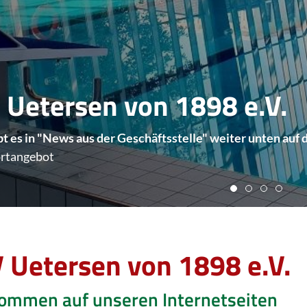
 Uetersen von 1898 e.V.
ibt es in "News aus der Geschäftsstelle" weiter unten auf 
ibt es in "News aus der Geschäftsstelle" weiter unten auf 
 Uetersen von 1898 e.V.
kommen auf unseren Internetseiten