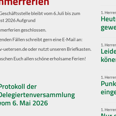
mmerferien
1. Herre
eschäftsstelle bleibt vom 6.Juli bis zum
Heut
st 2026 Aufgrund
gew
merferien geschlossen.
enden Fällen schreibt gern eine E-Mail an:
1. Herre
Leide
v-uetersen.de oder nutzt unseren Briefkasten.
köne
schen Euch allen schöne erholsame Ferien!
1. Herre
Punk
Protokoll der
eing
Delegiertenversammlung
vom 6. Mai 2026
1. Herre
Nur 