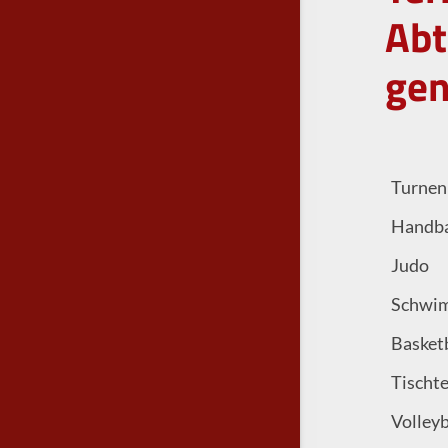
Abt
gen
Turnen
Handba
Judo
Schwi
Basket
Tischt
Volleyb