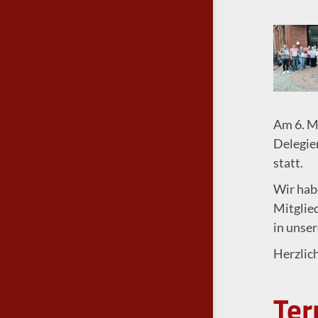
Am 6. M
Delegie
statt.
Wir hab
Mitglie
in unse
Herzlic
Ter