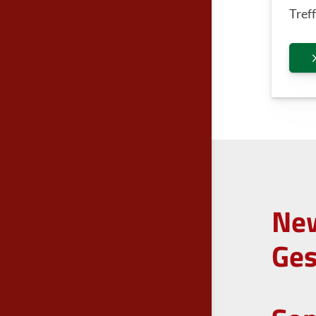
Treff
New
Ges