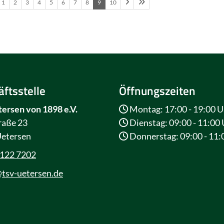
1
2
3
4
5
6
7
8
9
10
ftsstelle
Öffnungszeiten
ersen von 1898 e.V.
Montag: 17:00 - 19:00 U
raße 23
Dienstag: 09:00 - 11:00
etersen
Donnerstag: 09:00 - 11:
4122 7202
tsv-uetersen.de