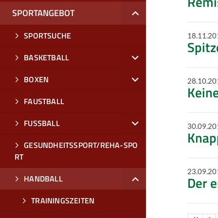
Remis
SPORTANGEBOT
SPORTSUCHE
18.11.20
Spitz
BASKETBALL
BOXEN
28.10.20
Keine
FAUSTBALL
FUSSBALL
30.09.20
Knap
GESUNDHEITSSPORT/REHA-SPO
RT
23.09.20
HANDBALL
Der e
TRAININGSZEITEN