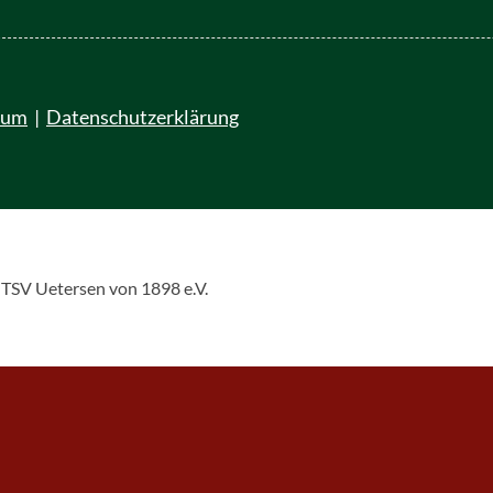
sum
|
Datenschutzerklärung
 TSV Uetersen von 1898 e.V.