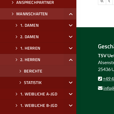
ANSPRECHPARTNER
MANNSCHAFTEN
1. DAMEN
2. DAMEN
Geschä
1. HERREN
TSV Uet
2. HERREN
Alsenst
25436 U
BERICHTE
+49 
STATISTIK
info@
1. WEIBLICHE A-JGD
1. WEIBLICHE B-JGD