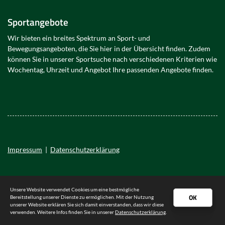
Sportangebote
Wir bieten ein breites Spektrum an Sport- und
Bewegungsangeboten, die Sie hier in der Übersicht finden. Zudem
können Sie in unserer Sportsuche nach verschiedenen Kriterien wie
Wochentag, Uhrzeit und Angebot Ihre passenden Angebote finden.
Impressum
|
Datenschutzerklärung
Unsere Website verwendet Cookies um eine bestmögliche
OK
Bereitstellung unserer Dienste zu ermöglichen. Mit der Nutzung
unserer Website erklären Sie sich damit einverstanden, dass wir diese
verwenden. Weitere Infos finden Sie in unserer
Datenschutzerklärung
.
© 2026 - TSV Uetersen von 1898 e.V.