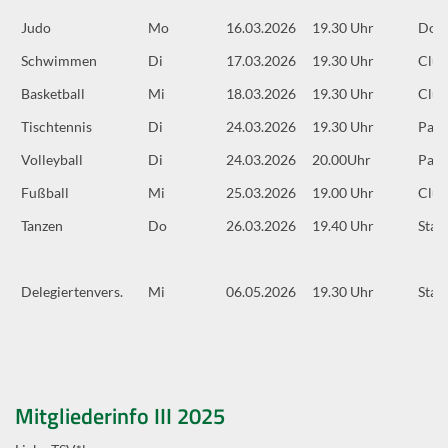
Judo
Mo
16.03.2026
19.30 Uhr
Doj
Schwimmen
Di
17.03.2026
19.30 Uhr
Clu
Basketball
Mi
18.03.2026
19.30 Uhr
Clu
Tischtennis
Di
24.03.2026
19.30 Uhr
Park
Volleyball
Di
24.03.2026
20.00Uhr
Park
Fußball
Mi
25.03.2026
19.00 Uhr
Clu
Tanzen
Do
26.03.2026
19.40 Uhr
Stad
Delegiertenvers.
Mi
06.05.2026
19.30 Uhr
Stad
Mitgliederinfo III 2025